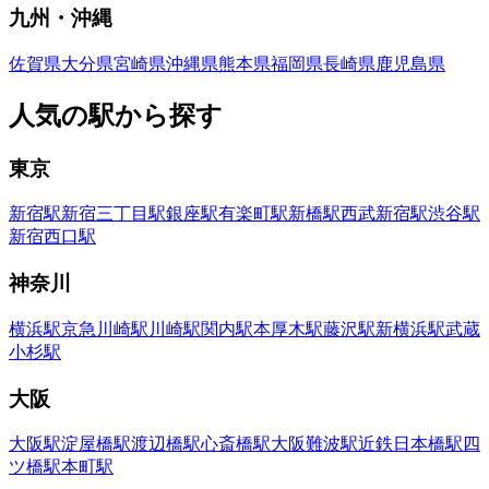
九州・沖縄
佐賀県
大分県
宮崎県
沖縄県
熊本県
福岡県
長崎県
鹿児島県
人気の駅から探す
東京
新宿
駅
新宿三丁目
駅
銀座
駅
有楽町
駅
新橋
駅
西武新宿
駅
渋谷
駅
新宿西口
駅
神奈川
横浜
駅
京急川崎
駅
川崎
駅
関内
駅
本厚木
駅
藤沢
駅
新横浜
駅
武蔵
小杉
駅
大阪
大阪
駅
淀屋橋
駅
渡辺橋
駅
心斎橋
駅
大阪難波
駅
近鉄日本橋
駅
四
ツ橋
駅
本町
駅