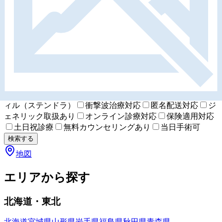
駅徒歩
指定なし
5分以内
10分以内
15分以内
特徴
包茎手術
亀頭強化
陰茎増大
長茎手術
早漏改善
ED治療
シルデナフィル（バイアグラ）
タダラフィ
ル（シアリス）
バルデナフィル（レビトラ）
アバナフ
ィル（ステンドラ）
衝撃波治療対応
匿名配送対応
ジ
ェネリック取扱あり
オンライン診療対応
保険適用対応
土日祝診療
無料カウンセリングあり
当日手術可
検索する
地図
エリアから探す
北海道・東北
北海道
宮城県
山形県
岩手県
福島県
秋田県
青森県