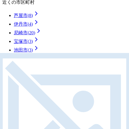
近くの市区町村
芦屋市
(
8
)
伊丹市
(
4
)
尼崎市
(
20
)
宝塚市
(
3
)
池田市
(
3
)
近くの駅
今津
駅
(
2
)
西宮
駅
(
1
)
西宮北口
駅
(
1
)
さくら夙川
駅
(
4
)
香櫨園
駅
(
1
)
詳細条件