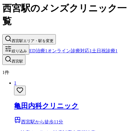
西宮
駅の
メンズクリニック
一
覧
西宮駅
エリア・駅を変更
ED治療
1
オンライン診療対応
1
土日祝診療
1
絞り込み
西宮駅
1
件
1
亀田内科クリニック
西宮駅から
徒歩
11
分